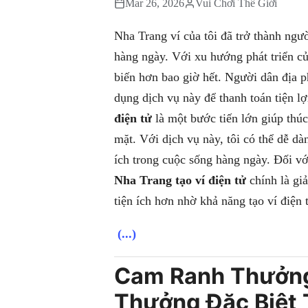
Mar 26, 2026
Vui Chơi Thế Giới
Nha Trang ví của tôi đã trở thành ngườ
hàng ngày. Với xu hướng phát triển c
biến hơn bao giờ hết. Người dân địa 
dụng dịch vụ này để thanh toán tiện lợ
điện tử
là một bước tiến lớn giúp thúc
mặt. Với dịch vụ này, tôi có thể dễ dà
ích trong cuộc sống hàng ngày. Đối vớ
Nha Trang tạo ví điện tử
chính là gi
tiện ích hơn nhờ khả năng tạo ví điện
(...)
Cam Ranh Thưởng 
Thưởng Đặc Biệt 