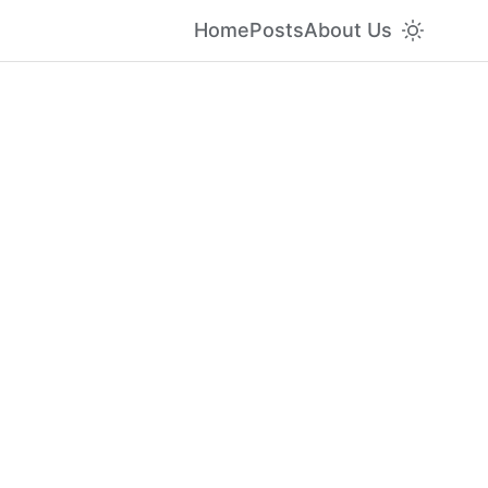
Home
Posts
About Us