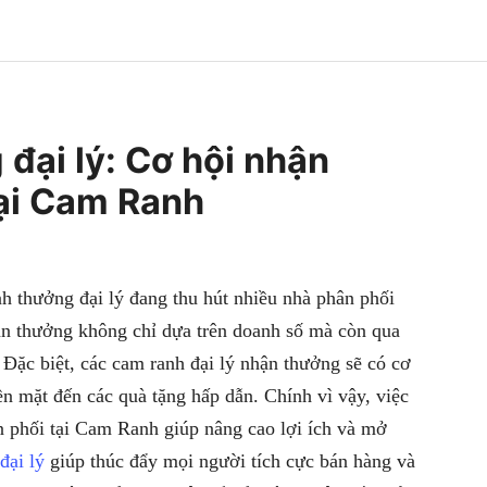
đại lý: Cơ hội nhận
ại Cam Ranh
 thưởng đại lý đang thu hút nhiều nhà phân phối
ận thưởng không chỉ dựa trên doanh số mà còn qua
Đặc biệt, các cam ranh đại lý nhận thưởng sẽ có cơ
iền mặt đến các quà tặng hấp dẫn. Chính vì vậy, việc
 phối tại Cam Ranh giúp nâng cao lợi ích và mở
đại lý
giúp thúc đẩy mọi người tích cực bán hàng và