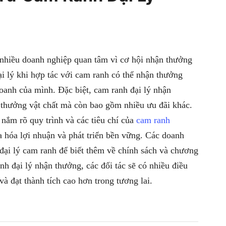
nhiều doanh nghiệp quan tâm vì cơ hội nhận thưởng
i lý khi hợp tác với cam ranh có thể nhận thưởng
oanh của mình. Đặc biệt, cam ranh đại lý nhận
 thưởng vật chất mà còn bao gồm nhiều ưu đãi khác.
 nắm rõ quy trình và các tiêu chí của
cam ranh
đa hóa lợi nhuận và phát triển bền vững. Các doanh
c đại lý cam ranh để biết thêm về chính sách và chương
h đại lý nhận thưởng, các đối tác sẽ có nhiều điều
à đạt thành tích cao hơn trong tương lai.