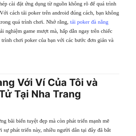
phép cài đặt ứng dụng từ nguồn không rõ để quá trình
. Với cách tải poker trên android đúng cách, bạn không
 trong quá trình chơi. Nhớ rằng,
tải poker đà nẵng
rải nghiệm game mượt mà, hấp dẫn ngay trên chiếc
 trình chơi poker của bạn với các bước đơn giản và
ng Với Ví Của Tôi và
 Tử Tại Nha Trang
ững bãi biển tuyệt đẹp mà còn phát triển mạnh mẽ
i sự phát triển này, nhiều người dân tại đây đã bắt