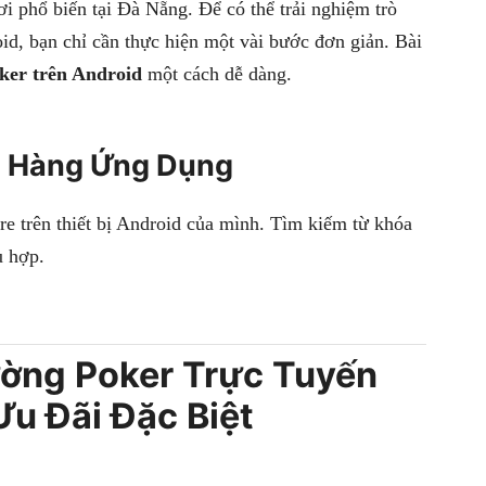
ơi phổ biến tại Đà Nẵng. Để có thể trải nghiệm trò
oid, bạn chỉ cần thực hiện một vài bước đơn giản. Bài
oker trên Android
một cách dễ dàng.
a Hàng Ứng Dụng
e trên thiết bị Android của mình. Tìm kiếm từ khóa
ù hợp.
ờng Poker Trực Tuyến
Ưu Đãi Đặc Biệt