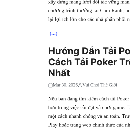
xây dựng mạng lưới đối tác vững mạnh
chương trình thưởng tại Cam Ranh, nơ
lại lợi ích lớn cho các nhà phân phối 
(...)
Hướng Dẫn Tải Po
Cách Tải Poker T
Nhất
Mar 30, 2026
Vui Chơi Thế Giới
Nếu bạn đang tìm kiếm cách tải Poker
hơn trong việc cài đặt và chơi game. Đ
một cách nhanh chóng và an toàn. Trư
Play hoặc trang web chính thức của n