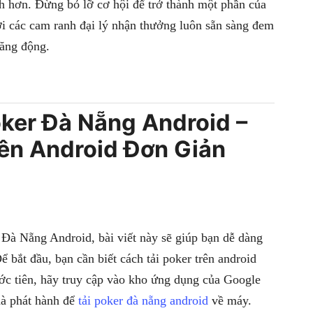
 hơn. Đừng bỏ lỡ cơ hội để trở thành một phần của
i các cam ranh đại lý nhận thưởng luôn sẵn sàng đem
năng động.
ker Đà Nẵng Android –
rên Android Đơn Giản
 Đà Nẵng Android, bài viết này sẽ giúp bạn dễ dàng
ể bắt đầu, bạn cần biết cách tải poker trên android
ớc tiên, hãy truy cập vào kho ứng dụng của Google
hà phát hành để
tải poker đà nẵng android
về máy.