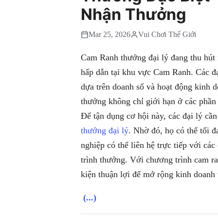
Nhận Thưởng
Mar 25, 2026
Vui Chơi Thế Giới
Cam Ranh thưởng đại lý đang thu hút 
hấp dẫn tại khu vực Cam Ranh. Các đạ
dựa trên doanh số và hoạt động kinh d
thưởng không chỉ giới hạn ở các phần
Để tận dụng cơ hội này, các đại lý cần
thưởng đại lý
. Nhờ đó, họ có thể tối 
nghiệp có thể liên hệ trực tiếp với cá
trình thưởng. Với chương trình cam ran
kiện thuận lợi để mở rộng kinh doanh v
(...)