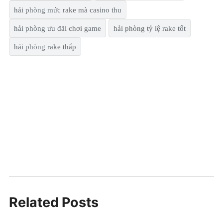
hải phòng mức rake mà casino thu
hải phòng ưu đãi chơi game
hải phòng tỷ lệ rake tốt
hải phòng rake thấp
Related Posts